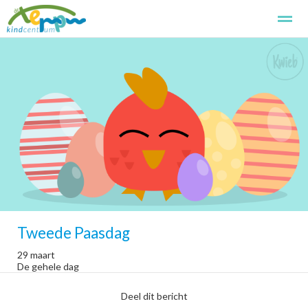
Kindcentrum de Terp
Kennismaken
Aanmelden
Basissch
Home
Foto's
Zoeken
Pagina's
Tweede Paasdag
29 maart
De gehele dag
Deel dit bericht