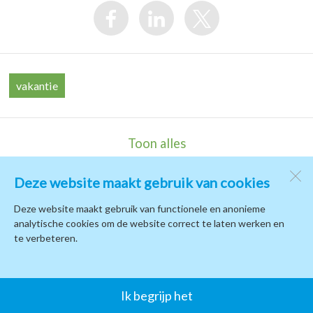
vakantie
Toon alles
Deze website maakt gebruik van cookies
Kindcentrum de Terp
de Campus 1
Deze website maakt gebruik van functionele en anonieme
1771 PB
Wieringerwerf
analytische cookies om de website correct te laten werken en
te verbeteren.
Open desktopversie
Ik begrijp het
SdH Vormgeving |
Ziber DS4