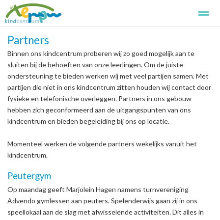
Partners
Kindcentrum de Terp
Kennismaken
Aanmelden
Basissch
Binnen ons kindcentrum proberen wij zo goed mogelijk aan te
sluiten bij de behoeften van onze leerlingen. Om de juiste
ondersteuning te bieden werken wij met veel partijen samen. Met
Home
Foto's
Zoeken
Pagina's
partijen die niet in ons kindcentrum zitten houden wij contact door
fysieke en telefonische overleggen. Partners in ons gebouw
hebben zich geconformeerd aan de uitgangspunten van ons
kindcentrum en bieden begeleiding bij ons op locatie.
Momenteel werken de volgende partners wekelijks vanuit het
kindcentrum.
Peutergym
Op maandag geeft Marjolein Hagen namens turnvereniging
Advendo gymlessen aan peuters. Spelenderwijs gaan zij in ons
speellokaal aan de slag met afwisselende activiteiten. Dit alles in