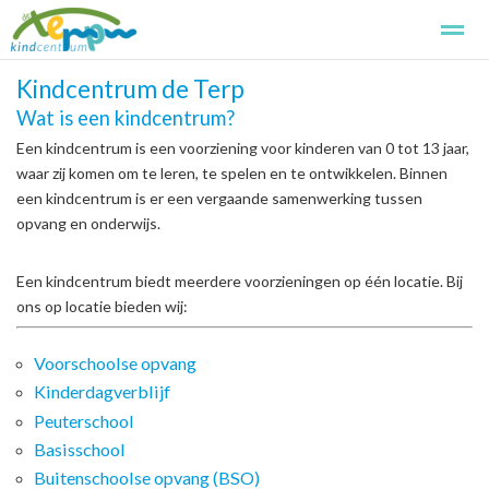
Kindcentrum de Terp
Kindcentrum de Terp
Kennismaken
Aanmelden
Basissch
Wat is een kindcentrum?
Een kindcentrum is een voorziening voor kinderen van 0 tot 13 jaar,
waar zij komen om te leren, te spelen en te ontwikkelen. Binnen
Home
Foto's
Zoeken
Pagina's
een kindcentrum is er een vergaande samenwerking tussen
opvang en onderwijs.
Een kindcentrum biedt meerdere voorzieningen op één locatie. Bij
ons op locatie bieden wij:
Voorschoolse opvang
Kinderdagverblijf
Peuterschool
Basisschool
Buitenschoolse opvang (BSO)