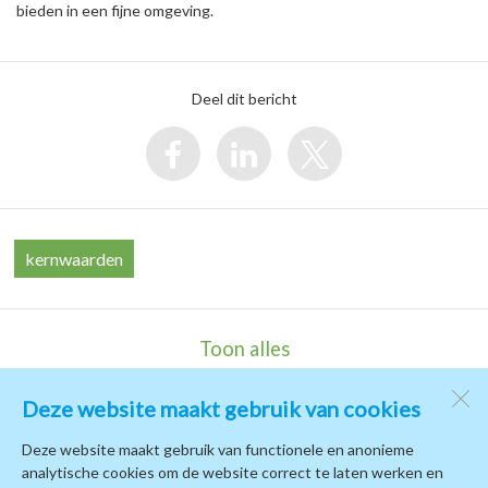
bieden in een fijne omgeving.
Deel dit bericht
kernwaarden
Toon alles
Deze website maakt gebruik van cookies
Kindcentrum de Terp
de Campus 1
Deze website maakt gebruik van functionele en anonieme
1771 PB
Wieringerwerf
analytische cookies om de website correct te laten werken en