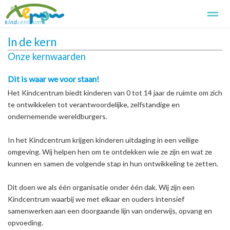
In de kern
Kindcentrum de Terp
Kennismaken
Aanmelden
Basissch
Onze kernwaarden
Dit is waar we voor staan!
Home
Foto's
Zoeken
Pagina's
Het Kindcentrum biedt kinderen van 0 tot 14 jaar de ruimte om zich
te ontwikkelen tot verantwoordelijke, zelfstandige en
ondernemende wereldburgers.
In het Kindcentrum krijgen kinderen uitdaging in een veilige
omgeving. Wij helpen hen om te ontdekken wie ze zijn en wat ze
kunnen en samen de volgende stap in hun ontwikkeling te zetten.
Dit doen we als één organisatie onder één dak. Wij zijn een
Kindcentrum waarbij we met elkaar en ouders intensief
samenwerken aan een doorgaande lijn van onderwijs, opvang en
opvoeding.