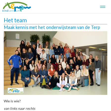
Het team
Kindcentrum de Terp
Kennismaken
Aanmelden
Basissch
Maak kennis met het onderwijsteam van de Terp
Home
Foto's
Zoeken
Pagina's
Wie is wie?
van links naar rechts