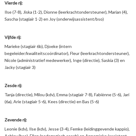
Vierde rij:
Ilse (7-8), Jiska (1-2), Dionne (leerkrachtondersteuner), Marian (4),
Sascha (stagiair 1-2) en Joy (onderwijsassistent/bso)
Vijfde rij:
Marieke (stagiair 6b), Djoeke (intern
begeleider/kwaliteitscoördinator), Fleur (leerkrachtondersteuner),
Nicole (administratief medewerker), Inge (directie), Saskia (3) en
Jacky (stagiair 3)
Zesde rij:
Tanja (directie), Milou (kdv), Emma (stagiair 7-8), Fabiënne (5-6), Jari
(6a), Arie (stagiair 5-6), Kees (directie) en Bas (5-6)
Zevende rij:
Leonie (kdv), Ilse (kdv), Jesse (3-4), Femke (leidinggevende kappio),
Ashley (bso), Ellen (pedagogisch coach) en Annemieke (assistent