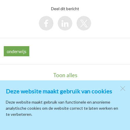
Deel dit bericht
onderwijs
Toon alles
Deze website maakt gebruik van cookies
Kindcentrum de Terp
de Campus 1
Deze website maakt gebruik van functionele en anonieme
1771 PB
Wieringerwerf
analytische cookies om de website correct te laten werken en
te verbeteren.
Open desktopversie