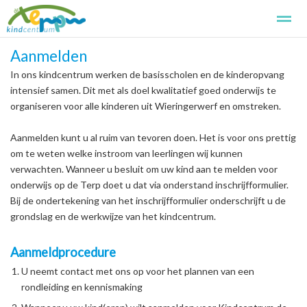
Aanmelden
Kindcentrum de Terp
Kennismaken
Aanmelden
Basissch
In ons kindcentrum werken de basisscholen en de kinderopvang
intensief samen. Dit met als doel kwalitatief goed onderwijs te
organiseren voor alle kinderen uit Wieringerwerf en omstreken.
Home
Foto's
Zoeken
Pagina's
Aanmelden kunt u al ruim van tevoren doen. Het is voor ons prettig
om te weten welke instroom van leerlingen wij kunnen
verwachten. Wanneer u besluit om uw kind aan te melden voor
onderwijs op de Terp doet u dat via onderstand inschrijfformulier.
Bij de ondertekening van het inschrijfformulier onderschrijft u de
grondslag en de werkwijze van het kindcentrum.
Aanmeldprocedure
U neemt contact met ons op voor het plannen van een
rondleiding en kennismaking