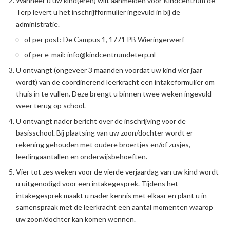
Wanneer u uw kind(eren) wilt aanmelden voor Kindcentrum de
Terp levert u het inschrijfformulier ingevuld in bij de
administratie.
of per post: De Campus 1, 1771 PB Wieringerwerf
of per e-mail: info@kindcentrumdeterp.nl
U ontvangt (ongeveer 3 maanden voordat uw kind vier jaar
wordt) van de coördinerend leerkracht een intakeformulier om
thuis in te vullen. Deze brengt u binnen twee weken ingevuld
weer terug op school.
U ontvangt nader bericht over de inschrijving voor de
basisschool. Bij plaatsing van uw zoon/dochter wordt er
rekening gehouden met oudere broertjes en/of zusjes,
leerlingaantallen en onderwijsbehoeften.
Vier tot zes weken voor de vierde verjaardag van uw kind wordt
u uitgenodigd voor een intakegesprek. Tijdens het
intakegesprek maakt u nader kennis met elkaar en plant u in
samenspraak met de leerkracht een aantal momenten waarop
uw zoon/dochter kan komen wennen.