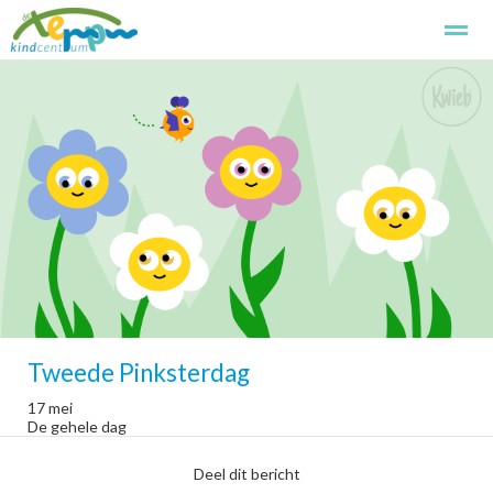
Kindcentrum de Terp
Kennismaken
Aanmelden
Basissch
Home
Foto's
Zoeken
Pagina's
Tweede Pinksterdag
17 mei
De gehele dag
Deel dit bericht