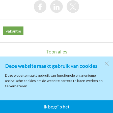
vakantie
Toon alles
Deze website maakt gebruik van cookies
Kindcentrum de Terp
de Campus 1
Deze website maakt gebruik van functionele en anonieme
1771 PB
Wieringerwerf
analytische cookies om de website correct te laten werken en
te verbeteren.
Open desktopversie
Ik begrijp het
SdH Vormgeving |
Ziber DS4