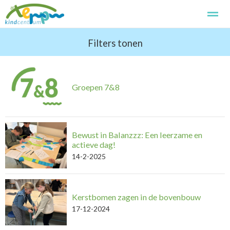
Kindcentrum de Terp
Filters tonen
Kennismaken
Aanmelden
Basissch
Home
Foto's
Zoeken
Pagina's
Groepen 7&8
Bewust in Balanzzz: Een leerzame en
actieve dag!
14-2-2025
Kerstbomen zagen in de bovenbouw
17-12-2024