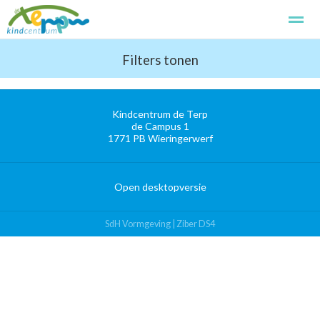
Kindcentrum de Terp
Filters tonen
Kennismaken
Aanmelden
Basissch
Kindcentrum de Terp
Home
Foto's
Zoeken
Pagina's
de Campus 1
1771 PB
Wieringerwerf
Open desktopversie
SdH Vormgeving |
Ziber DS4