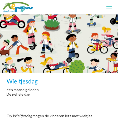
Kindcentrum de Terp
Kennismaken
Aanmelden
Basissch
Home
Foto's
Zoeken
Pagina's
Wieltjesdag
één maand geleden
De gehele dag
Op
Wieltjesdag
mogen de kinderen iets met wieltjes