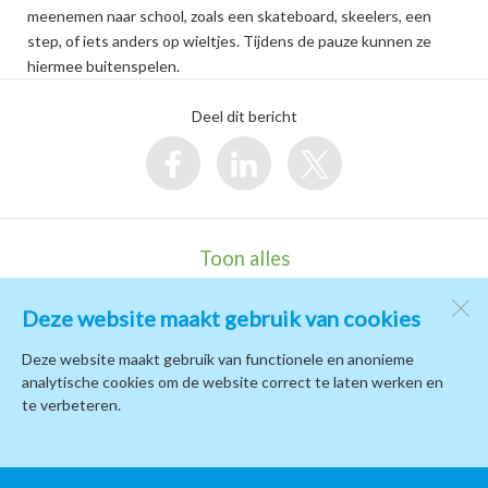
meenemen naar school, zoals een skateboard, skeelers, een
step, of iets anders op wieltjes. Tijdens de pauze kunnen ze
hiermee buitenspelen.
Deel dit bericht
Toon alles
Deze website maakt gebruik van cookies
Kindcentrum de Terp
de Campus 1
Deze website maakt gebruik van functionele en anonieme
1771 PB
Wieringerwerf
analytische cookies om de website correct te laten werken en
te verbeteren.
Open desktopversie