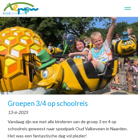
Kindcentrum de Terp
Kennismaken
Aanmelden
Basissch
Home
Foto's
Zoeken
Pagina's
●
●
Groepen 3/4 op schoolreis
13-6-2025
Vandaag zijn we met alle kinderen van de groep 3 en 4 op
schoolreis geweest naar speelpark Oud Valkeveen in Naarden.
Het was een fantastische dag vol plezier!