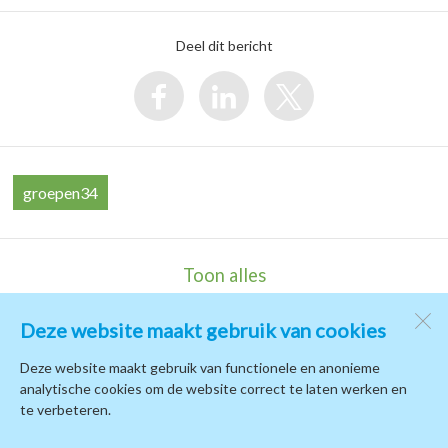
Deel dit bericht
groepen34
Toon alles
Deze website maakt gebruik van cookies
Kindcentrum de Terp
de Campus 1
Deze website maakt gebruik van functionele en anonieme
1771 PB
Wieringerwerf
analytische cookies om de website correct te laten werken en
te verbeteren.
Open desktopversie