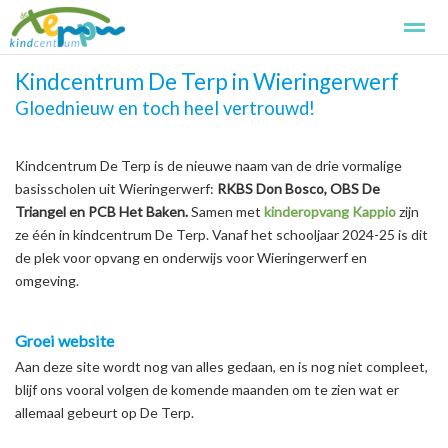
Kindcentrum De Terp in Wieringerwerf
Kindcentrum de Terp
Kennismaken
Aanmelden
Basissch
Gloednieuw en toch heel vertrouwd!
Home
Foto's
Zoeken
Pagina's
Kindcentrum De Terp is de nieuwe naam van de drie vormalige
basisscholen uit Wieringerwerf:
RKBS Don Bosco, OBS De
Triangel en PCB Het Baken.
Samen met
kinderopvang Kappio
zijn
ze één in kindcentrum De Terp. Vanaf het schooljaar 2024-25 is dit
de plek voor opvang en onderwijs voor Wieringerwerf en
omgeving.
Groei website
Aan deze site wordt nog van alles gedaan, en is nog niet compleet,
blijf ons vooral volgen de komende maanden om te zien wat er
allemaal gebeurt op De Terp.