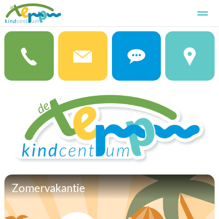
Kindcentrum de Terp
Kennismaken
Aanmelden
Basissch
Home
Foto's
Zoeken
Pagina's
Zomervakantie