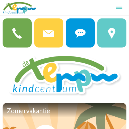
Kindcentrum de Terp
Kennismaken
Aanmelden
Basissch
Home
Foto's
Zoeken
Pagina's
Zomervakantie