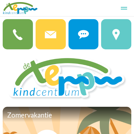
Kindcentrum de Terp
Kennismaken
Aanmelden
Basissch
Home
Foto's
Zoeken
Pagina's
Zomervakantie