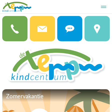
Kindcentrum de Terp
Kennismaken
Aanmelden
Basissch
Home
Foto's
Zoeken
Pagina's
Zomervakantie